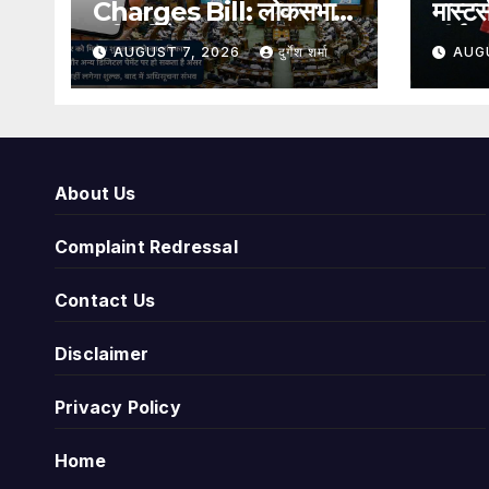
Charges Bill: लोकसभा से
मास्टर
पारित विधेयक, क्या अब UPI
शीर्ष 
AUGUST 7, 2026
दुर्गेश शर्मा
AUG
भुगतान पर लग सकता है
हराकर 
शुल्क?
जगह
About Us
Complaint Redressal
Contact Us
Disclaimer
Privacy Policy
Home