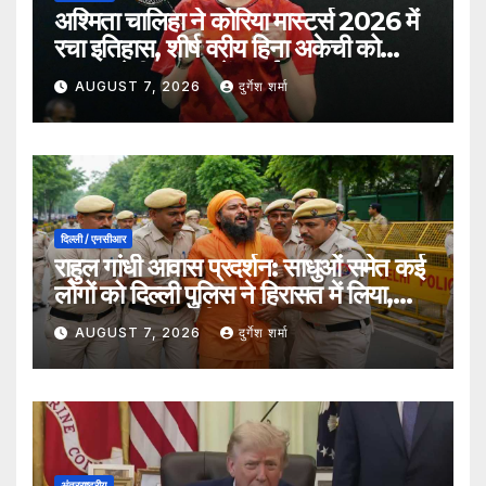
अश्मिता चालिहा ने कोरिया मास्टर्स 2026 में
रचा इतिहास, शीर्ष वरीय हिना अकेची को
हराकर सेमीफाइनल में बनाई जगह
AUGUST 7, 2026
दुर्गेश शर्मा
दिल्ली / एनसीआर
राहुल गांधी आवास प्रदर्शन: साधुओं समेत कई
लोगों को दिल्ली पुलिस ने हिरासत में लिया,
सुरक्षा व्यवस्था कड़ी
AUGUST 7, 2026
दुर्गेश शर्मा
अंतरराष्ट्रीय