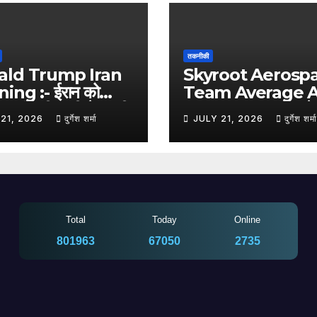
तकनीकी
ald Trump Iran
Skyroot Aerosp
ing :- ईरान को
Team Average 
ड ट्रंप की कड़ी चेतावनी,
:- भारत का पहला प्राइव
 21, 2026
दुर्गेश शर्मा
JULY 21, 2026
दुर्गेश शर्मा
किसी भी हमले का मिलेगा
रॉकेट बनाने वाली स्काई
 जवाब
एयरोस्पेस टीम की औसत 
सिर्फ 28 वर्ष
Total
Today
Online
801963
67050
2735