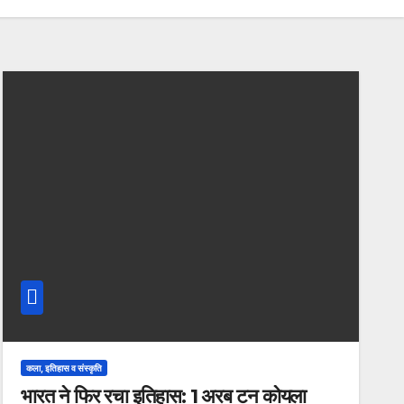
कला, इतिहास व संस्कृति
भारत ने फिर रचा इतिहास: 1 अरब टन कोयला