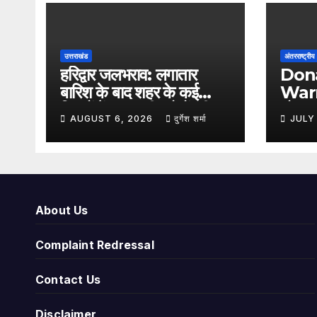
उत्तराखंड
अंतरराष्ट्रीय
हरिद्वार जलभराव: लगातार
Don
बारिश के बाद शहर के कई
Warn
हिस्सों में भरा पानी, लोगों की
डोनाल्
AUGUST 6, 2026
दुर्गेश शर्मा
JULY
बढ़ीं मुश्किलें
कहा- 
करारा
About Us
Complaint Redressal
Contact Us
Disclaimer