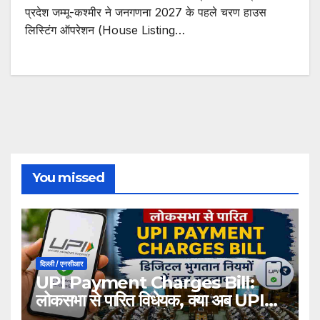
प्रदेश जम्मू-कश्मीर ने जनगणना 2027 के पहले चरण हाउस
लिस्टिंग ऑपरेशन (House Listing…
You missed
दिल्ली / एनसीआर
UPI Payment Charges Bill:
लोकसभा से पारित विधेयक, क्या अब UPI
भुगतान पर लग सकता है शुल्क?