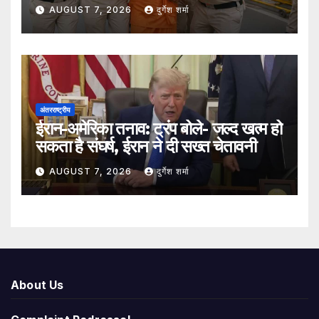
सुरक्षा व्यवस्था कड़ी
AUGUST 7, 2026
दुर्गेश शर्मा
अंतरराष्ट्रीय
ईरान-अमेरिका तनाव: ट्रंप बोले- जल्द खत्म हो
सकता है संघर्ष, ईरान ने दी सख्त चेतावनी
AUGUST 7, 2026
दुर्गेश शर्मा
About Us