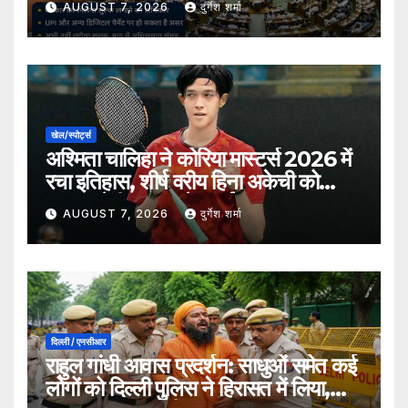
AUGUST 7, 2026
दुर्गेश शर्मा
खेल/स्पोर्ट्स
अश्मिता चालिहा ने कोरिया मास्टर्स 2026 में
रचा इतिहास, शीर्ष वरीय हिना अकेची को
हराकर सेमीफाइनल में बनाई जगह
AUGUST 7, 2026
दुर्गेश शर्मा
दिल्ली / एनसीआर
राहुल गांधी आवास प्रदर्शन: साधुओं समेत कई
लोगों को दिल्ली पुलिस ने हिरासत में लिया,