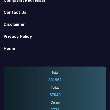
Complaint Redressal
Contact Us
Disclaimer
Privacy Policy
Home
Total
801964
Today
67051
Online
2733