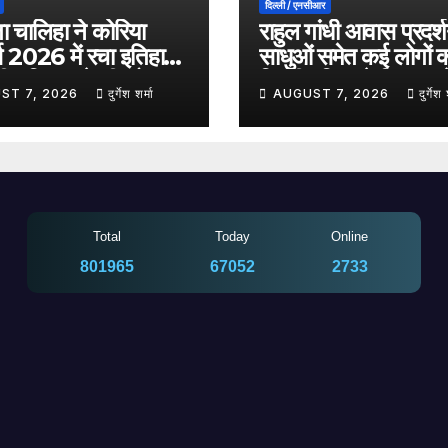
दिल्ली / एनसीआर
ा चालिहा ने कोरिया
राहुल गांधी आवास प्रदर्
्स 2026 में रचा इतिहास,
साधुओं समेत कई लोगों 
वरीय हिना अकेची को
दिल्ली पुलिस ने हिरासत मे
ST 7, 2026
दुर्गेश शर्मा
AUGUST 7, 2026
दुर्गेश 
सेमीफाइनल में बनाई
लिया, सुरक्षा व्यवस्था कड़
Total
Today
Online
801965
67052
2733