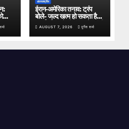
अंतरराष्ट्रीय
शन:
ईरान-अमेरिका तनाव: ट्रंप
को
बोले- जल्द खत्म हो सकता है
ं
संघर्ष, ईरान ने दी सख्त चेतावनी
शर्मा
AUGUST 7, 2026
दुर्गेश शर्मा
ी