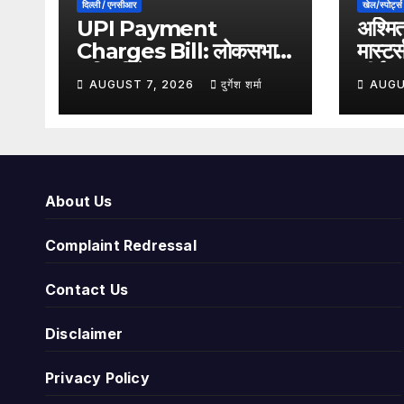
दिल्ली / एनसीआर
खेल/स्पोर्ट्स
UPI Payment
अश्मित
Charges Bill: लोकसभा से
मास्टर
पारित विधेयक, क्या अब UPI
शीर्ष 
AUGUST 7, 2026
दुर्गेश शर्मा
AUGU
भुगतान पर लग सकता है
हराकर 
शुल्क?
जगह
About Us
Complaint Redressal
Contact Us
Disclaimer
Privacy Policy