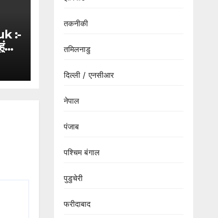
तकनीकी
k :-
ंचीं
तमिलनाडु
ी
ुए
दिल्ली / एनसीआर
नेपाल
पंजाब
पश्चिम बंगाल
पुडुचेरी
फरीदाबाद