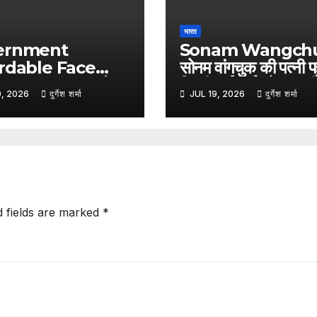
भारत
ernment
Sonam Wangchu
rdable Face
सोनम वांगचुक की पत्नी पहु
:- भारत सरकार ने
दिल्ली हाईकोर्ट, गैरकानून
0, 2026
दुर्गेश शर्मा
JUL 19, 2026
दुर्गेश शर्मा
 किया किफायती फेस
हिरासत का आरोप लगाते ह
ुंहासों और ऑयली स्किन
दायर की याचिका
 देने का दावा
d fields are marked
*