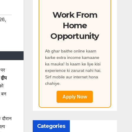
Work From
026
,
Home
Opportunity
Ab ghar baithe online kaam
karke extra income kamaane
ka mauka! Is kaam ke liye kisi
 पर
experience ki zarurat nahi hai.
Sirf mobile aur internet hona
्वीप
chahiye.
 को
क बन
Apply Now
े दौरान
Categories
ल्प