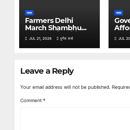
भारत
भारत
Farmers Delhi
Gov
March Shambhu
Affo
Border :- किसानों के
Wash 
JUL 21, 2026
दुर्गेश शर्मा
JUL 2
दिल्ली कूच से पहले शंभू बॉर्डर
लॉन्च
सील, हरियाणा पुलिस ने बढ़ाई
वॉश, म
सुरक्षा
से राहत
Leave a Reply
Your email address will not be published.
Require
Comment
*