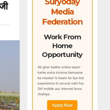
Suryoday
ंजी
Media
Federation
Work From
Home
Opportunity
Ab ghar baithe online kaam
karke extra income kamaane
ka mauka! Is kaam ke liye kisi
experience ki zarurat nahi hai.
Sirf mobile aur internet hona
chahiye.
Apply Now