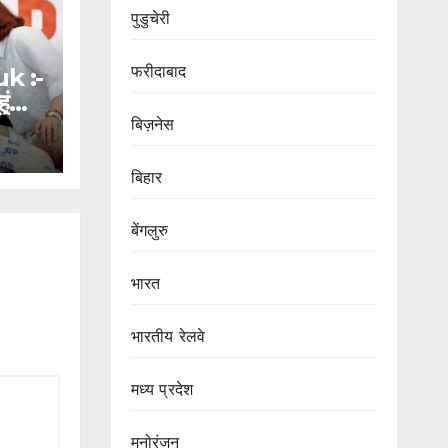
पुडुचेरी
फरीदाबाद
k :-
ंचीं
ी
बिज़नेस
ुए
बिहार
बेंगलुरु
भारत
भारतीय रेलवे
मध्य प्रदेश
मनोरंजन