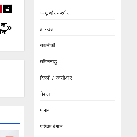
जम्मू और कश्मीर
 का
झारखंड
तीक
तकनीकी
तमिलनाडु
दिल्ली / एनसीआर
नेपाल
पंजाब
पश्चिम बंगाल