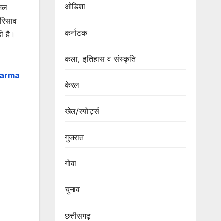
ओडिशा
 जल
 रिसाव
कर्नाटक
ही है।
कला, इतिहास व संस्कृति
harma
केरल
खेल/स्पोर्ट्स
गुजरात
गोवा
चुनाव
छत्तीसगढ़