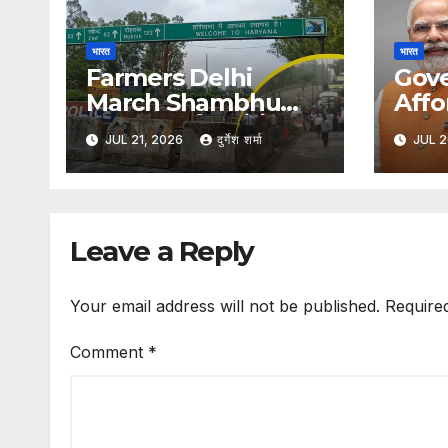
भारत
भारत
Farmers Delhi
Gov
March Shambhu
Affo
Border :- किसानों के
Wash 
JUL 21, 2026
दुर्गेश शर्मा
JUL 2
दिल्ली कूच से पहले शंभू बॉर्डर
लॉन्च
सील, हरियाणा पुलिस ने बढ़ाई
वॉश, म
सुरक्षा
से राहत
Leave a Reply
Your email address will not be published.
Require
Comment
*