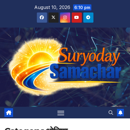
Skip
August 10, 2026
6:10 pm
to
content