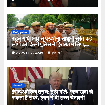
दिल्ली / एनसीआर
राहुल गांधी आवास प्रदर्शन: साधुओं समेत कई
लोगों को दिल्ली पुलिस ने हिरासत में लिया,
सुरक्षा व्यवस्था कड़ी
AUGUST 7, 2026
दुर्गेश शर्मा
अंतरराष्ट्रीय
ईरान-अमेरिका तनाव: ट्रंप बोले- जल्द खत्म हो
सकता है संघर्ष, ईरान ने दी सख्त चेतावनी