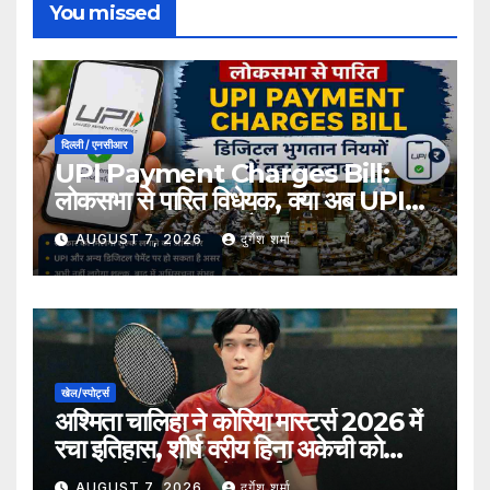
You missed
दिल्ली / एनसीआर
UPI Payment Charges Bill:
लोकसभा से पारित विधेयक, क्या अब UPI
भुगतान पर लग सकता है शुल्क?
AUGUST 7, 2026
दुर्गेश शर्मा
खेल/स्पोर्ट्स
अश्मिता चालिहा ने कोरिया मास्टर्स 2026 में
रचा इतिहास, शीर्ष वरीय हिना अकेची को
हराकर सेमीफाइनल में बनाई जगह
AUGUST 7, 2026
दुर्गेश शर्मा