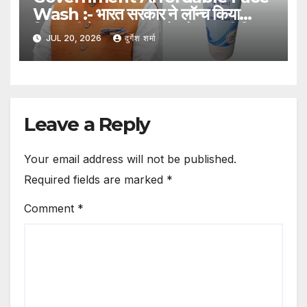
Wash :- भारत सरकार ने लॉन्च किया
किफायती फेस वॉश, मुंहासों और ऑयली स्किन
JUL 20, 2026
दुर्गेश शर्मा
से राहत देने का दावा
Leave a Reply
Your email address will not be published.
Required fields are marked
*
Comment
*