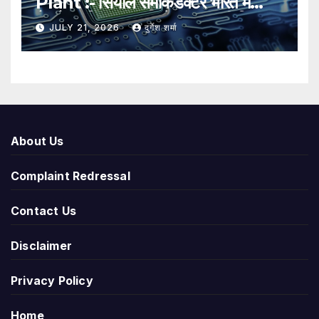
Plant :- सियोल सेमीकंडक्टर भारत में
मैन्युफैक्चरिंग प्लांट लगाने पर कर रही विचार,
JULY 21, 2026
दुर्गेश शर्मा
कई राज्यों से चल रही बातचीत
About Us
Complaint Redressal
Contact Us
Disclaimer
Privacy Policy
Home