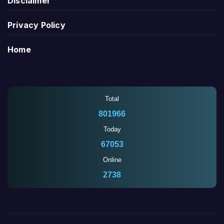
Disclaimer
Privacy Policy
Home
Total
801966
Today
67053
Online
2738