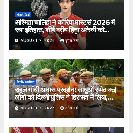
खेल/स्पोर्ट्स
अश्मिता चालिहा ने कोरिया मास्टर्स 2026 में
रचा इतिहास, शीर्ष वरीय हिना अकेची को
हराकर सेमीफाइनल में बनाई जगह
AUGUST 7, 2026
दुर्गेश शर्मा
दिल्ली / एनसीआर
राहुल गांधी आवास प्रदर्शन: साधुओं समेत कई
लोगों को दिल्ली पुलिस ने हिरासत में लिया,
सुरक्षा व्यवस्था कड़ी
AUGUST 7, 2026
दुर्गेश शर्मा