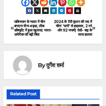
पाकिस्तान के ग्वादर में चीन
2024 के 11वें तूफान की जद में
Post
बनाएगा सैन्य अड्डा, लीक
चीन! ‘यागी’ से हाहाकार, 2 मरे
डॉक्यूमेंट में हुआ खुलासा; भारत-
और 92 जख्मी; देखें- बाढ़ के
navigation
अमेरिका की बढ़ी चिंता
ताजा हालात
By
दुर्गेश शर्मा
Related Post