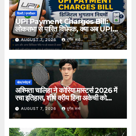
दिल्ली / एनसीआर
UPI Payment Charges Bill:
लोकसभा से पारित विधेयक, क्या अब UPI
भुगतान पर लग सकता है शुल्क?
AUGUST 7, 2026
दुर्गेश शर्मा
खेल/स्पोर्ट्स
अश्मिता चालिहा ने कोरिया मास्टर्स 2026 में
रचा इतिहास, शीर्ष वरीय हिना अकेची को
हराकर सेमीफाइनल में बनाई जगह
AUGUST 7, 2026
दुर्गेश शर्मा