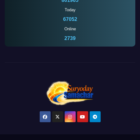
801965
Today
67052
Online
2739