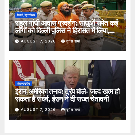
दिल्ली / एनसीआर
राहुल गांधी आवास प्रदर्शन: साधुओं समेत कई
लोगों को दिल्ली पुलिस ने हिरासत में लिया,
सुरक्षा व्यवस्था कड़ी
AUGUST 7, 2026
दुर्गेश शर्मा
अंतरराष्ट्रीय
ईरान-अमेरिका तनाव: ट्रंप बोले- जल्द खत्म हो
सकता है संघर्ष, ईरान ने दी सख्त चेतावनी
AUGUST 7, 2026
दुर्गेश शर्मा