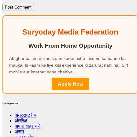
Suryoday Media Federation
Work From Home Opportunity
Ab ghar baithe online kaam karke extra income kamaane ka
mauka! Is kaam ke liye kisi experience ki zarurat nahi hai. Sirf
mobile aur internet hona chahiye.
Apply Now
Categories
अंतरराष्ट्रीय
अंतरिक्ष
अपना शहर चुने
असम