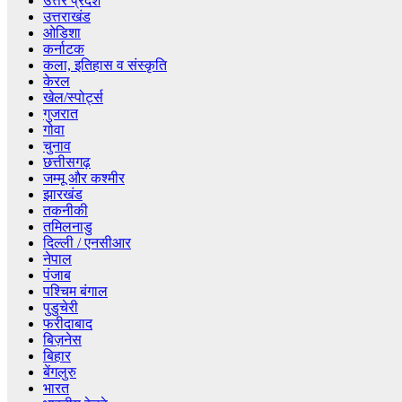
उत्तर प्रदेश
उत्तराखंड
ओडिशा
कर्नाटक
कला, इतिहास व संस्कृति
केरल
खेल/स्पोर्ट्स
गुजरात
गोवा
चुनाव
छत्तीसगढ़
जम्मू और कश्मीर
झारखंड
तकनीकी
तमिलनाडु
दिल्ली / एनसीआर
नेपाल
पंजाब
पश्चिम बंगाल
पुडुचेरी
फरीदाबाद
बिज़नेस
बिहार
बेंगलुरु
भारत