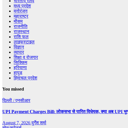
भारतीय रेलवे
मध्य प्रदेश
मनोरंजन
महाराष्ट्र
मौसम
राजनीति
राजस्थान
राशि फल
लाइफस्टाइल
विज्ञान
व्यापार
शिक्षा व रोजगार
सिक्किम
हरियाणा
हापुड़
हिमाचल प्रदेश
You missed
दिल्ली / एनसीआर
UPI Payment Charges Bill: लोकसभा से पारित विधेयक, क्या अब UPI भुग
August 7, 2026
दुर्गेश शर्मा
खेल/स्पोर्ट्स