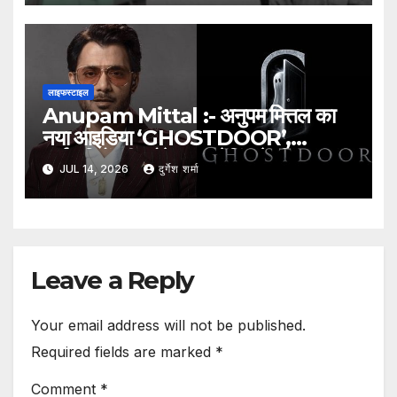
लाइफस्टाइल
Anupam Mittal :- अनुपम मित्तल का
नया आइडिया ‘GHOSTDOOR’,
कर्मचारियों की प्रोफेशनल रेटिंग के लिए
JUL 14, 2026
दुर्गेश शर्मा
प्लेटफॉर्म का प्रस्ताव
Leave a Reply
Your email address will not be published.
Required fields are marked
*
Comment
*