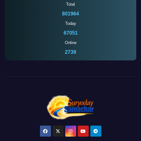
Total
801964
Today
67051
Online
2739