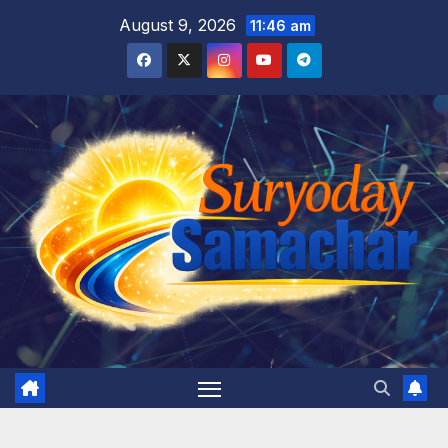
Skip
August 9, 2026
11:46 am
to
content