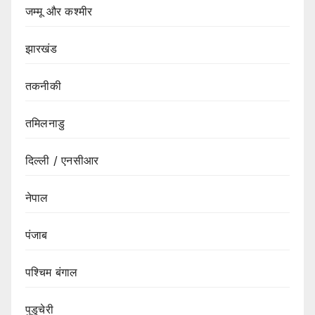
जम्मू और कश्मीर
झारखंड
तकनीकी
तमिलनाडु
दिल्ली / एनसीआर
नेपाल
पंजाब
पश्चिम बंगाल
पुडुचेरी