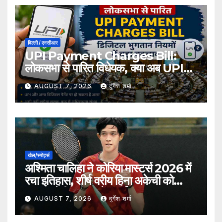
दिल्ली / एनसीआर
UPI Payment Charges Bill:
लोकसभा से पारित विधेयक, क्या अब UPI
भुगतान पर लग सकता है शुल्क?
AUGUST 7, 2026
दुर्गेश शर्मा
खेल/स्पोर्ट्स
अश्मिता चालिहा ने कोरिया मास्टर्स 2026 में
रचा इतिहास, शीर्ष वरीय हिना अकेची को
हराकर सेमीफाइनल में बनाई जगह
AUGUST 7, 2026
दुर्गेश शर्मा