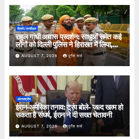
दिल्ली / एनसीआर
राहुल गांधी आवास प्रदर्शन: साधुओं समेत कई
लोगों को दिल्ली पुलिस ने हिरासत में लिया,
सुरक्षा व्यवस्था कड़ी
AUGUST 7, 2026
दुर्गेश शर्मा
अंतरराष्ट्रीय
ईरान-अमेरिका तनाव: ट्रंप बोले- जल्द खत्म हो
सकता है संघर्ष, ईरान ने दी सख्त चेतावनी
AUGUST 7, 2026
दुर्गेश शर्मा