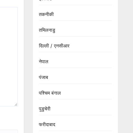
तकनीकी
तमिलनाडु
दिल्ली / एनसीआर
नेपाल
पंजाब
पश्चिम बंगाल
पुडुचेरी
फरीदाबाद