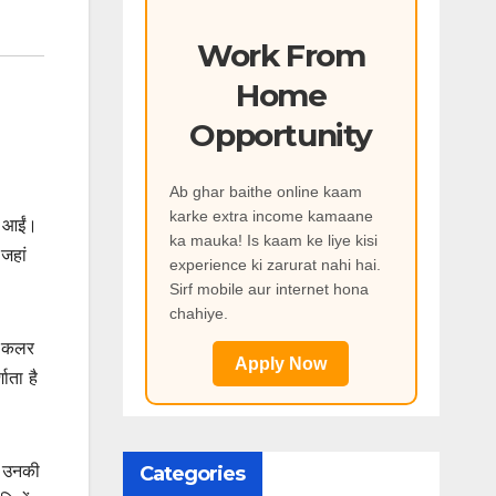
Work From
Home
Opportunity
Ab ghar baithe online kaam
karke extra income kamaane
र आईं।
ka mauka! Is kaam ke liye kisi
जहां
experience ki zarurat nahi hai.
Sirf mobile aur internet hona
chahiye.
र कलर
Apply Now
ाता है
र उनकी
Categories