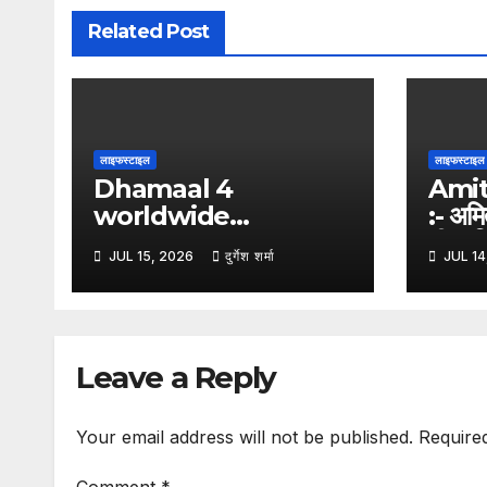
Related Post
लाइफस्टाइल
लाइफस्टाइल
Dhamaal 4
Ami
worldwide
:- अमि
collection:- ‘धमाल 4’
गीत, ज
JUL 15, 2026
दुर्गेश शर्मा
JUL 14
का बॉक्स ऑफिस पर धमाका, 5
रवींद्र
दिनों में दुनियाभर में 120 करोड़
रुपये से अधिक की कमाई
Leave a Reply
Your email address will not be published.
Require