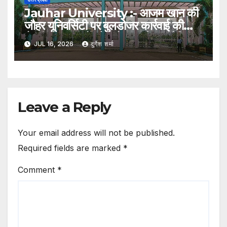
Jauhar University :- आजम खान की
जौहर यूनिवर्सिटी पर बुलडोजर कार्रवाई की
तैयारी, 38 भवनों को अवैध बताते हुए नोटिस
JUL 16, 2026
दुर्गेश शर्मा
Leave a Reply
Your email address will not be published.
Required fields are marked
*
Comment
*