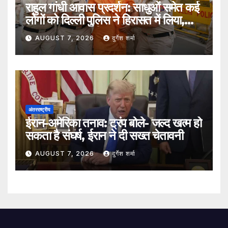
राहुल गांधी आवास प्रदर्शन: साधुओं समेत कई
लोगों को दिल्ली पुलिस ने हिरासत में लिया,
सुरक्षा व्यवस्था कड़ी
AUGUST 7, 2026
दुर्गेश शर्मा
अंतरराष्ट्रीय
ईरान-अमेरिका तनाव: ट्रंप बोले- जल्द खत्म हो
सकता है संघर्ष, ईरान ने दी सख्त चेतावनी
AUGUST 7, 2026
दुर्गेश शर्मा