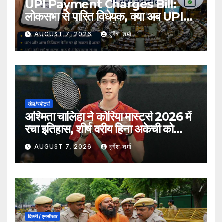
UPI Payment Charges Bill:
लोकसभा से पारित विधेयक, क्या अब UPI
भुगतान पर लग सकता है शुल्क?
AUGUST 7, 2026
दुर्गेश शर्मा
खेल/स्पोर्ट्स
अश्मिता चालिहा ने कोरिया मास्टर्स 2026 में
रचा इतिहास, शीर्ष वरीय हिना अकेची को
हराकर सेमीफाइनल में बनाई जगह
AUGUST 7, 2026
दुर्गेश शर्मा
दिल्ली / एनसीआर