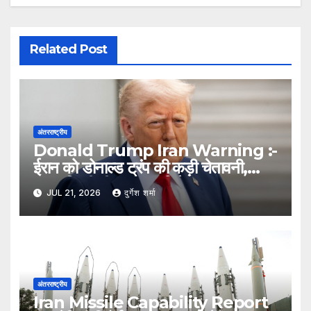
Related Post
अंतरराष्ट्रीय
Donald Trump Iran Warning :-
ईरान को डोनाल्ड ट्रंप की कड़ी चेतावनी,
कहा- किसी भी हमले का मिलेगा करारा जवाब
JUL 21, 2026
दुर्गेश शर्मा
अंतरराष्ट्रीय
Iran Missile Capability Report