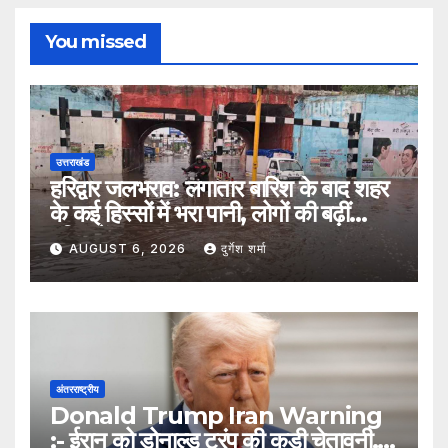
You missed
उत्तराखंड
हरिद्वार जलभराव: लगातार बारिश के बाद शहर
के कई हिस्सों में भरा पानी, लोगों की बढ़ीं
मुश्किलें
AUGUST 6, 2026
दुर्गेश शर्मा
अंतरराष्ट्रीय
Donald Trump Iran Warning
:- ईरान को डोनाल्ड ट्रंप की कड़ी चेतावनी,