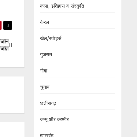
कला, इतिहास व संस्कृति
केरल
खेल/स्पोर्ट्स
बेजान
निजात
गुजरात
गोवा
चुनाव
छत्तीसगढ़
जम्मू और कश्मीर
झारखंड