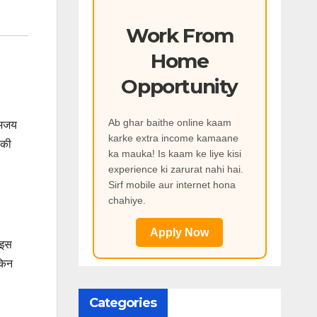
Work From
Home
Opportunity
Ab ghar baithe online kaam
 अजय
karke extra income kamaane
 की
ka mauka! Is kaam ke liye kisi
experience ki zarurat nahi hai.
Sirf mobile aur internet hona
chahiye.
Apply Now
 इस
किन
Categories