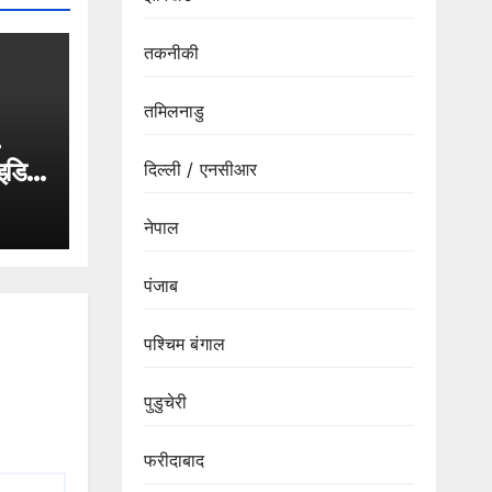
तकनीकी
तमिलनाडु
-
इडिया
दिल्ली / एनसीआर
नेपाल
पंजाब
पश्चिम बंगाल
पुडुचेरी
फरीदाबाद