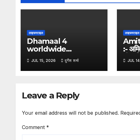
लाइफस्टाइल
लाइफस्टाइल
Dhamaal 4
Ami
worldwide
:- अमि
collection:- ‘धमाल 4’
गीत, ज
JUL 15, 2026
दुर्गेश शर्मा
JUL 14
का बॉक्स ऑफिस पर धमाका, 5
रवींद्र
दिनों में दुनियाभर में 120 करोड़
रुपये से अधिक की कमाई
Leave a Reply
Your email address will not be published.
Require
Comment
*