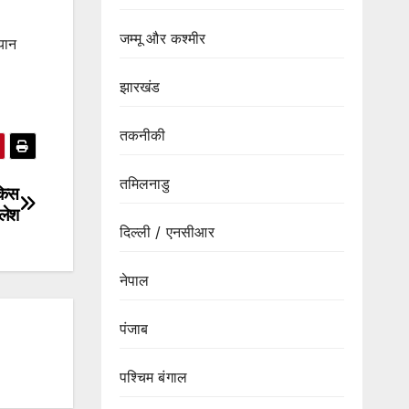
जम्मू और कश्मीर
यान
झारखंड
तकनीकी
तमिलनाडु
किस
लेश
दिल्ली / एनसीआर
नेपाल
पंजाब
पश्चिम बंगाल