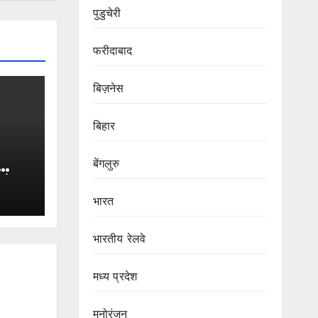
पुडुचेरी
फरीदाबाद
बिज़नेस
बिहार
बेंगलुरु
ने
स
भारत
स्किन
भारतीय रेलवे
मध्य प्रदेश
मनोरंजन