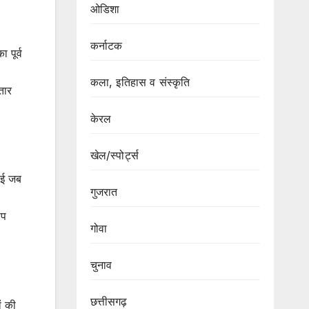
ओडिशा
कर्नाटक
 पूर्व
कला, इतिहास व संस्कृति
तार
केरल
खेल/स्पोर्ट्स
ुई जब
गुजरात
ोप
गोवा
चुनाव
छत्तीसगढ़
ं की