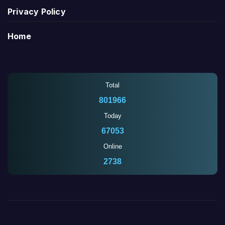
Privacy Policy
Home
Total
801966
Today
67053
Online
2739