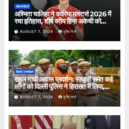
खेल/स्पोर्ट्स
अश्मिता चालिहा ने कोरिया मास्टर्स 2026 में
रचा इतिहास, शीर्ष वरीय हिना अकेची को
हराकर सेमीफाइनल में बनाई जगह
AUGUST 7, 2026
दुर्गेश शर्मा
दिल्ली / एनसीआर
राहुल गांधी आवास प्रदर्शन: साधुओं समेत कई
लोगों को दिल्ली पुलिस ने हिरासत में लिया,
सुरक्षा व्यवस्था कड़ी
AUGUST 7, 2026
दुर्गेश शर्मा