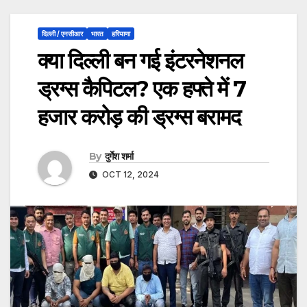
दिल्ली / एनसीआर
भारत
हरियाणा
क्या दिल्ली बन गई इंटरनेशनल
ड्रग्स कैपिटल? एक हफ्ते में 7
हजार करोड़ की ड्रग्स बरामद
By
दुर्गेश शर्मा
OCT 12, 2024