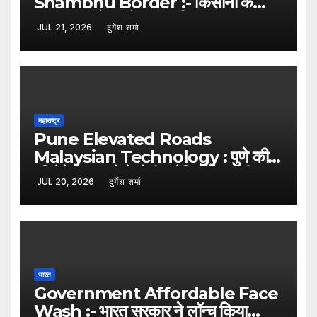
Shambhu Border :- किसानों के
दिल्ली कूच से पहले शंभू बॉर्डर सील, हरियाणा
JUL 21, 2026
दुर्गेश शर्मा
पुलिस ने बढ़ाई सुरक्षा
महाराष्ट्र
Pune Elevated Roads
Malaysian Technology : पुणे की
एलिवेटेड सड़कों में होगी मलेशियाई तकनीक
JUL 20, 2026
दुर्गेश शर्मा
का इस्तेमाल, कम पिलर से बनेगा आधुनिक
इंफ्रास्ट्रक्चर: नितिन गडकरी
भारत
Government Affordable Face
Wash :- भारत सरकार ने लॉन्च किया