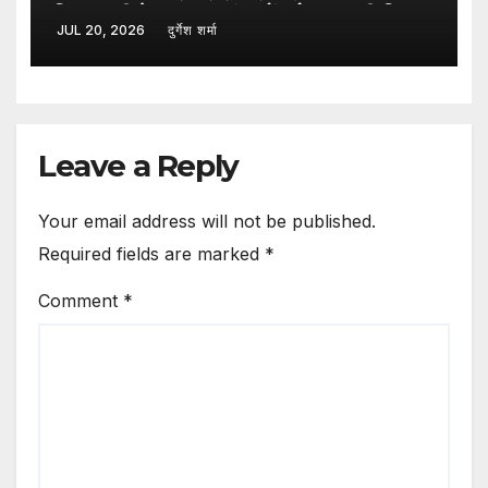
किफायती फेस वॉश, मुंहासों और ऑयली स्किन
JUL 20, 2026
दुर्गेश शर्मा
से राहत देने का दावा
Leave a Reply
Your email address will not be published.
Required fields are marked
*
Comment
*