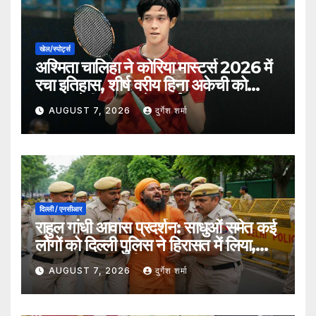
खेल/स्पोर्ट्स
अश्मिता चालिहा ने कोरिया मास्टर्स 2026 में
रचा इतिहास, शीर्ष वरीय हिना अकेची को
हराकर सेमीफाइनल में बनाई जगह
AUGUST 7, 2026
दुर्गेश शर्मा
दिल्ली / एनसीआर
राहुल गांधी आवास प्रदर्शन: साधुओं समेत कई
लोगों को दिल्ली पुलिस ने हिरासत में लिया,
सुरक्षा व्यवस्था कड़ी
AUGUST 7, 2026
दुर्गेश शर्मा