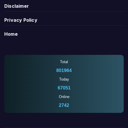
Disclaimer
Privacy Policy
Home
Total
801964
Today
67051
Online
2742