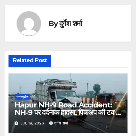
By
दुर्गेश शर्मा
Related Post
उत्तर प्रदेश
Hapur NH-9 Road Accident:
NH-9 पर दर्दनाक हादसा, पिकअप की टक्कर
से ट्रैक्टर-ट्रॉली पलटी; दो की मौत, एक गंभीर
JUL 18, 2026
दुर्गेश शर्मा
घायल