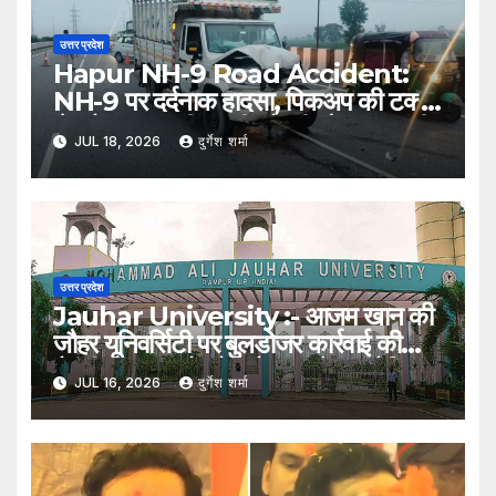
उत्तर प्रदेश
Hapur NH-9 Road Accident:
NH-9 पर दर्दनाक हादसा, पिकअप की टक्कर
से ट्रैक्टर-ट्रॉली पलटी; दो की मौत, एक गंभीर
JUL 18, 2026
दुर्गेश शर्मा
घायल
उत्तर प्रदेश
Jauhar University :- आजम खान की
जौहर यूनिवर्सिटी पर बुलडोजर कार्रवाई की
तैयारी, 38 भवनों को अवैध बताते हुए नोटिस
JUL 16, 2026
दुर्गेश शर्मा