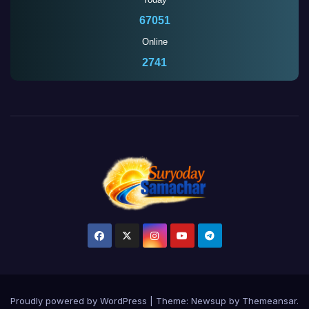
67051
Online
2741
Proudly powered by WordPress
|
Theme:
Newsup
by
Themeansar
.