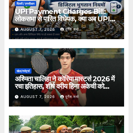
दिल्ली / एनसीआर
UPI Payment Charges Bill:
लोकसभा से पारित विधेयक, क्या अब UPI
भुगतान पर लग सकता है शुल्क?
AUGUST 7, 2026
दुर्गेश शर्मा
खेल/स्पोर्ट्स
अश्मिता चालिहा ने कोरिया मास्टर्स 2026 में
रचा इतिहास, शीर्ष वरीय हिना अकेची को
हराकर सेमीफाइनल में बनाई जगह
AUGUST 7, 2026
दुर्गेश शर्मा