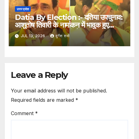
उत्तर प्रदेश
Datia By Election :- दतिया उपचुनाव:
आशुतोष तिवारी के नामांकन में भावुक हुए
नरोत्तम मिश्रा, मुख्यमंत्री मोहन यादव ने संभाला
JUL 13, 2026
दुर्गेश शर्मा
Leave a Reply
Your email address will not be published.
Required fields are marked
*
Comment
*