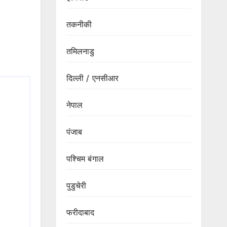
तकनीकी
तमिलनाडु
दिल्ली / एनसीआर
नेपाल
पंजाब
पश्चिम बंगाल
पुडुचेरी
फरीदाबाद