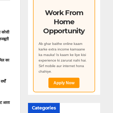
Work From
Home
Opportunity
ो कोसी
मजबूती
Ab ghar baithe online kaam
karke extra income kamaane
ka mauka! Is kaam ke liye kisi
मिल का
experience ki zarurat nahi hai.
Sirf mobile aur internet hona
chahiye.
्षों
Apply Now
ल्ट आता
Categories