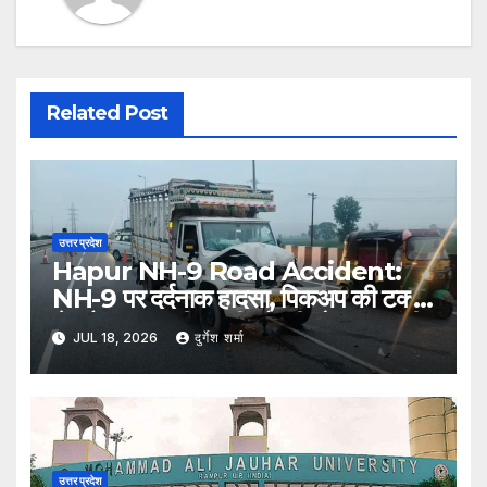
Related Post
उत्तर प्रदेश
Hapur NH-9 Road Accident:
NH-9 पर दर्दनाक हादसा, पिकअप की टक्कर
से ट्रैक्टर-ट्रॉली पलटी; दो की मौत, एक गंभीर
JUL 18, 2026
दुर्गेश शर्मा
घायल
उत्तर प्रदेश