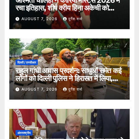
अश्मिता चालिहा ने कोरिया मास्टर्स 2026 में
रचा इतिहास, शीर्ष वरीय हिना अकेची को
हराकर सेमीफाइनल में बनाई जगह
AUGUST 7, 2026
दुर्गेश शर्मा
दिल्ली / एनसीआर
राहुल गांधी आवास प्रदर्शन: साधुओं समेत कई
लोगों को दिल्ली पुलिस ने हिरासत में लिया,
सुरक्षा व्यवस्था कड़ी
AUGUST 7, 2026
दुर्गेश शर्मा
अंतरराष्ट्रीय