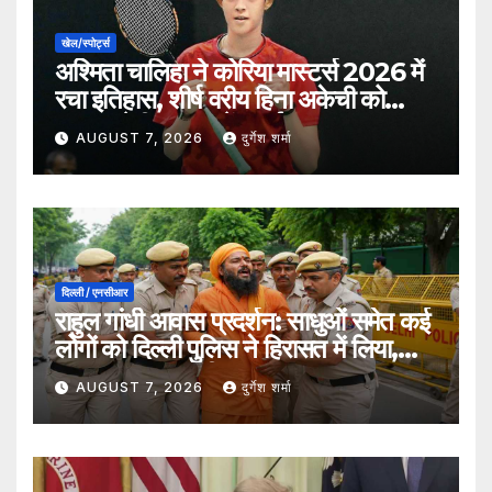
खेल/स्पोर्ट्स
अश्मिता चालिहा ने कोरिया मास्टर्स 2026 में
रचा इतिहास, शीर्ष वरीय हिना अकेची को
हराकर सेमीफाइनल में बनाई जगह
AUGUST 7, 2026
दुर्गेश शर्मा
दिल्ली / एनसीआर
राहुल गांधी आवास प्रदर्शन: साधुओं समेत कई
लोगों को दिल्ली पुलिस ने हिरासत में लिया,
सुरक्षा व्यवस्था कड़ी
AUGUST 7, 2026
दुर्गेश शर्मा