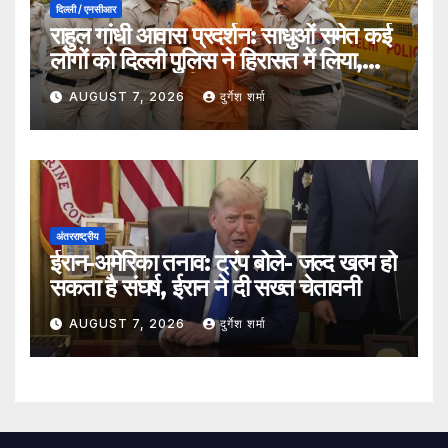
दिल्ली / एनसीआर
राहुल गांधी आवास प्रदर्शन: साधुओं समेत कई
लोगों को दिल्ली पुलिस ने हिरासत में लिया,
सुरक्षा व्यवस्था कड़ी
AUGUST 7, 2026
दुर्गेश शर्मा
अंतरराष्ट्रीय
ईरान-अमेरिका तनाव: ट्रंप बोले- जल्द खत्म हो
सकता है संघर्ष, ईरान ने दी सख्त चेतावनी
AUGUST 7, 2026
दुर्गेश शर्मा