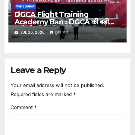
दिल्ली / एनसीआर
DGCA Flight Training
Academy Ban : DGCA की बड़ी
कार्रवाई, दक्षिण एशिया की सबसे बड़ी फ्लाइट
JUL 20, 2026
दुर्गेश शर्मा
ट्रेनिंग अकादमी पर एक साल तक नए छात्रों
के प्रवेश पर रोक
Leave a Reply
Your email address will not be published.
Required fields are marked
*
Comment
*