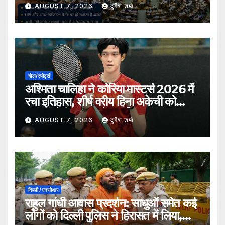
भुगतान पर लग सकता है शुल्क?
AUGUST 7, 2026
दुर्गेश शर्मा
खेल/स्पोर्ट्स
अश्मिता चालिहा ने कोरिया मास्टर्स 2026 में
रचा इतिहास, शीर्ष वरीय हिना अकेची को
हराकर सेमीफाइनल में बनाई जगह
AUGUST 7, 2026
दुर्गेश शर्मा
दिल्ली / एनसीआर
राहुल गांधी आवास प्रदर्शन: साधुओं समेत कई
लोगों को दिल्ली पुलिस ने हिरासत में लिया,