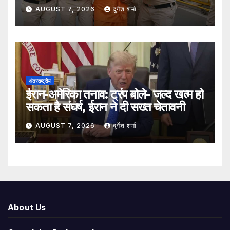
सुरक्षा व्यवस्था कड़ी
AUGUST 7, 2026
दुर्गेश शर्मा
अंतरराष्ट्रीय
ईरान-अमेरिका तनाव: ट्रंप बोले- जल्द खत्म हो
सकता है संघर्ष, ईरान ने दी सख्त चेतावनी
AUGUST 7, 2026
दुर्गेश शर्मा
About Us