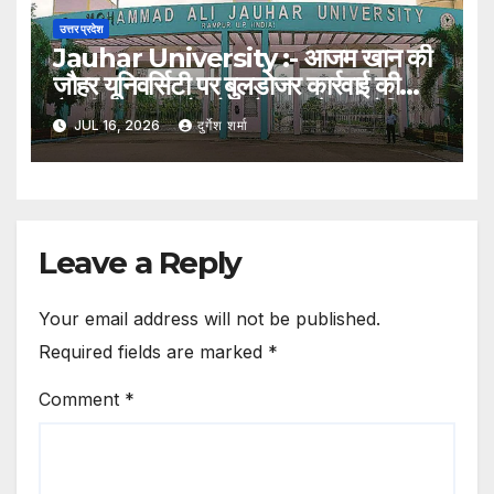
उत्तर प्रदेश
Jauhar University :- आजम खान की
जौहर यूनिवर्सिटी पर बुलडोजर कार्रवाई की
तैयारी, 38 भवनों को अवैध बताते हुए नोटिस
JUL 16, 2026
दुर्गेश शर्मा
Leave a Reply
Your email address will not be published.
Required fields are marked
*
Comment
*