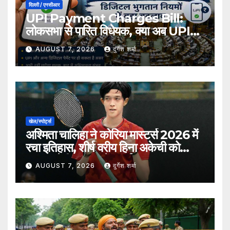
दिल्ली / एनसीआर
UPI Payment Charges Bill:
लोकसभा से पारित विधेयक, क्या अब UPI
भुगतान पर लग सकता है शुल्क?
AUGUST 7, 2026
दुर्गेश शर्मा
खेल/स्पोर्ट्स
अश्मिता चालिहा ने कोरिया मास्टर्स 2026 में
रचा इतिहास, शीर्ष वरीय हिना अकेची को
हराकर सेमीफाइनल में बनाई जगह
AUGUST 7, 2026
दुर्गेश शर्मा