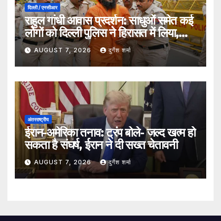
दिल्ली / एनसीआर
राहुल गांधी आवास प्रदर्शन: साधुओं समेत कई
लोगों को दिल्ली पुलिस ने हिरासत में लिया,
सुरक्षा व्यवस्था कड़ी
AUGUST 7, 2026
दुर्गेश शर्मा
अंतरराष्ट्रीय
ईरान-अमेरिका तनाव: ट्रंप बोले- जल्द खत्म हो
सकता है संघर्ष, ईरान ने दी सख्त चेतावनी
AUGUST 7, 2026
दुर्गेश शर्मा