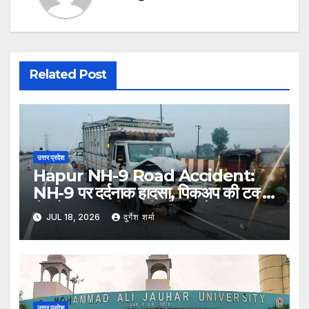
Related Post
उत्तर प्रदेश
Hapur NH-9 Road Accident:
NH-9 पर दर्दनाक हादसा, पिकअप की टक्कर
से ट्रैक्टर-ट्रॉली पलटी; दो की मौत, एक गंभीर
JUL 18, 2026
दुर्गेश शर्मा
घायल
उत्तर प्रदेश