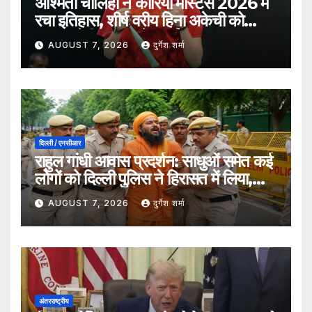
अश्मिता चालिहा ने कोरिया मास्टर्स 2026 में
रचा इतिहास, शीर्ष वरीय हिना अकेची को
हराकर सेमीफाइनल में बनाई जगह
AUGUST 7, 2026
दुर्गेश शर्मा
दिल्ली / एनसीआर
राहुल गांधी आवास प्रदर्शन: साधुओं समेत कई
लोगों को दिल्ली पुलिस ने हिरासत में लिया,
सुरक्षा व्यवस्था कड़ी
AUGUST 7, 2026
दुर्गेश शर्मा
अंतरराष्ट्रीय