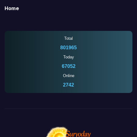
Home
Total
801965
Today
67052
Online
2742