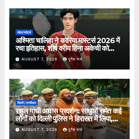
खेल/स्पोर्ट्स
अश्मिता चालिहा ने कोरिया मास्टर्स 2026 में
रचा इतिहास, शीर्ष वरीय हिना अकेची को
हराकर सेमीफाइनल में बनाई जगह
AUGUST 7, 2026
दुर्गेश शर्मा
दिल्ली / एनसीआर
राहुल गांधी आवास प्रदर्शन: साधुओं समेत कई
लोगों को दिल्ली पुलिस ने हिरासत में लिया,
सुरक्षा व्यवस्था कड़ी
AUGUST 7, 2026
दुर्गेश शर्मा