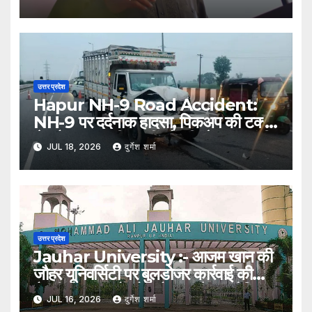
का इस्तेमाल, कम पिलर से बनेगा आधुनिक
इंफ्रास्ट्रक्चर: नितिन गडकरी
उत्तर प्रदेश
Hapur NH-9 Road Accident:
NH-9 पर दर्दनाक हादसा, पिकअप की टक्कर
से ट्रैक्टर-ट्रॉली पलटी; दो की मौत, एक गंभीर
JUL 18, 2026
दुर्गेश शर्मा
घायल
उत्तर प्रदेश
Jauhar University :- आजम खान की
जौहर यूनिवर्सिटी पर बुलडोजर कार्रवाई की
तैयारी, 38 भवनों को अवैध बताते हुए नोटिस
JUL 16, 2026
दुर्गेश शर्मा