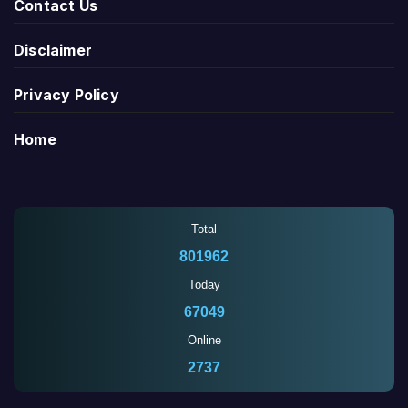
Contact Us
Disclaimer
Privacy Policy
Home
Total
801962
Today
67049
Online
2737