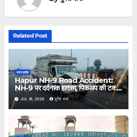
Related Post
उत्तर प्रदेश
Hapur NH-9 Road Accident:
NH-9 पर दर्दनाक हादसा, पिकअप की टक्कर
से ट्रैक्टर-ट्रॉली पलटी; दो की मौत, एक गंभीर
JUL 18, 2026
दुर्गेश शर्मा
घायल