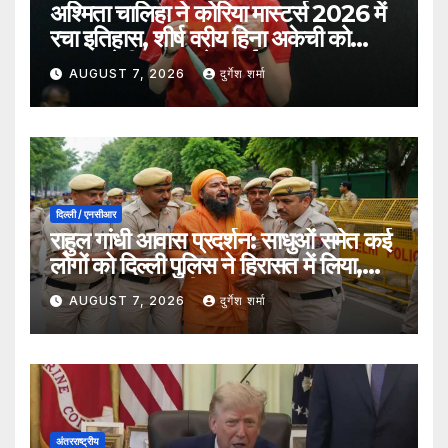
अश्मिता चालिहा ने कोरिया मास्टर्स 2026 में
रचा इतिहास, शीर्ष वरीय हिना अकेची को
हराकर सेमीफाइनल में बनाई जगह
AUGUST 7, 2026
दुर्गेश शर्मा
दिल्ली / एनसीआर
राहुल गांधी आवास प्रदर्शन: साधुओं समेत कई
लोगों को दिल्ली पुलिस ने हिरासत में लिया,
सुरक्षा व्यवस्था कड़ी
AUGUST 7, 2026
दुर्गेश शर्मा
अंतरराष्ट्रीय