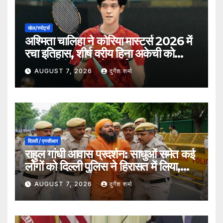
खेल/स्पोर्ट्स
अश्मिता चालिहा ने कोरिया मास्टर्स 2026 में
रचा इतिहास, शीर्ष वरीय हिना अकेची को
हराकर सेमीफाइनल में बनाई जगह
AUGUST 7, 2026
दुर्गेश शर्मा
दिल्ली / एनसीआर
राहुल गांधी आवास प्रदर्शन: साधुओं समेत कई
लोगों को दिल्ली पुलिस ने हिरासत में लिया,
सुरक्षा व्यवस्था कड़ी
AUGUST 7, 2026
दुर्गेश शर्मा