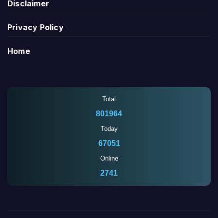
Disclaimer
Privacy Policy
Home
Total
801964
Today
67051
Online
2744