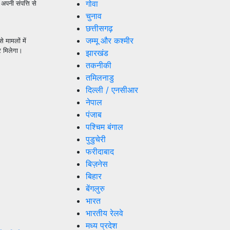
गोवा
अपनी संपत्ति से
चुनाव
छत्तीसगढ़
जम्मू और कश्मीर
 मामलों में
र मिलेगा।
झारखंड
तकनीकी
तमिलनाडु
दिल्ली / एनसीआर
नेपाल
पंजाब
पश्चिम बंगाल
पुडुचेरी
फरीदाबाद
बिज़नेस
बिहार
बेंगलुरु
भारत
भारतीय रेलवे
मध्य प्रदेश