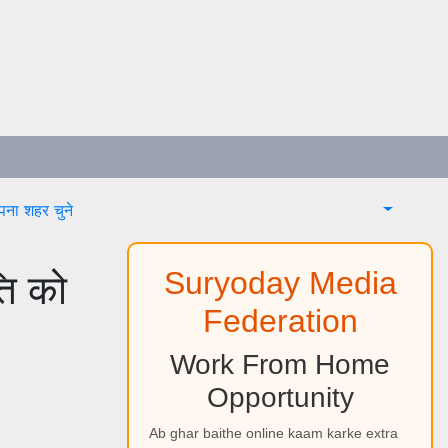
ना शहर चुने
ति को
Suryoday Media
Federation
Work From Home
Opportunity
Ab ghar baithe online kaam karke extra