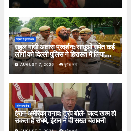
दिल्ली / एनसीआर
राहुल गांधी आवास प्रदर्शन: साधुओं समेत कई
लोगों को दिल्ली पुलिस ने हिरासत में लिया,
सुरक्षा व्यवस्था कड़ी
AUGUST 7, 2026
दुर्गेश शर्मा
अंतरराष्ट्रीय
ईरान-अमेरिका तनाव: ट्रंप बोले- जल्द खत्म हो
सकता है संघर्ष, ईरान ने दी सख्त चेतावनी
AUGUST 7, 2026
दुर्गेश शर्मा