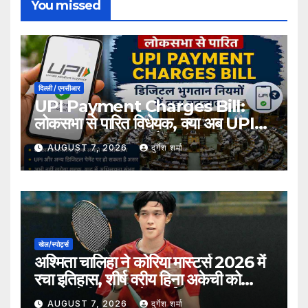
You missed
दिल्ली / एनसीआर
UPI Payment Charges Bill:
लोकसभा से पारित विधेयक, क्या अब UPI
भुगतान पर लग सकता है शुल्क?
AUGUST 7, 2026
दुर्गेश शर्मा
खेल/स्पोर्ट्स
अश्मिता चालिहा ने कोरिया मास्टर्स 2026 में
रचा इतिहास, शीर्ष वरीय हिना अकेची को
हराकर सेमीफाइनल में बनाई जगह
AUGUST 7, 2026
दुर्गेश शर्मा