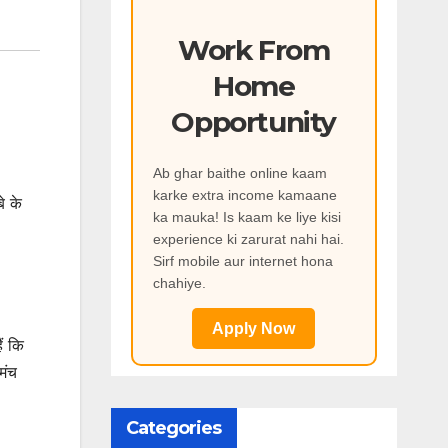
Work From
Home
Opportunity
Ab ghar baithe online kaam
karke extra income kamaane
े के
ka mauka! Is kaam ke liye kisi
experience ki zarurat nahi hai.
Sirf mobile aur internet hona
chahiye.
Apply Now
ैं कि
मंच
Categories