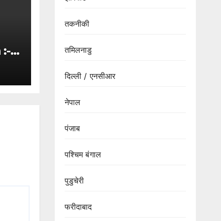
तकनीकी
:-
तमिलनाडु
के
दिल्ली / एनसीआर
ा
नेपाल
पंजाब
पश्चिम बंगाल
पुडुचेरी
फरीदाबाद