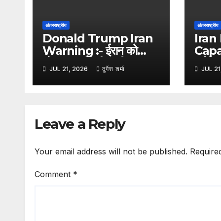
अंतरराष्ट्रीय
अंतरराष्ट्रीय
Donald Trump Iran
Iran 
Warning :- ईरान को
Capa
डोनाल्ड ट्रंप की कड़ी
अमेरिकी
JUL 21, 2026
दुर्गेश शर्मा
JUL 21
चेतावनी, कहा- किसी भी हमले
के बाव
का मिलेगा करारा जवाब
हुईं 
आधुन
Leave a Reply
Your email address will not be published.
Require
Comment
*