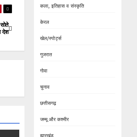
कला, इतिहास व संस्कृति
केरल
सोते
ा देश
खेल/स्पोर्ट्स
गुजरात
गोवा
चुनाव
छत्तीसगढ़
जम्मू और कश्मीर
झारखंड