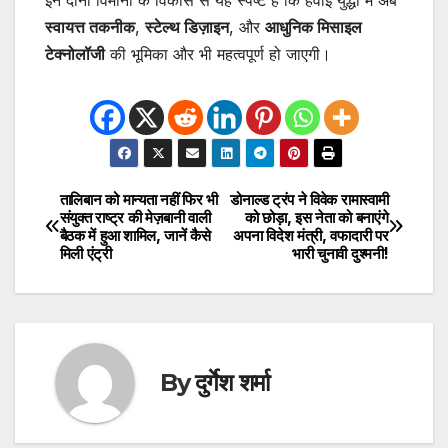
इन दोनों विमानों के विकास से यह स्पष्ट है कि हवाई युद्धों में अब
स्वायत्त तकनीक
,
स्टेल्थ डिज़ाइन
, और
आधुनिक मिसाइल
टेक्नोलॉजी
की भूमिका और भी महत्वपूर्ण हो जाएगी।
तालिबान को मान्यता नहीं फिर भी
डोनाल्ड ट्रंप ने विवेक रामास्वामी
Post
संयुक्त राष्ट्र की मेज़बानी वाली
को छोड़ा, इस नेता को बनाएंगे
बैठक में हुआ शामिल, जानें कैसे
अपना विदेश मंत्री, वफादारी पर
navigation
मिली एंट्री
भारी चुनावी दुश्मनी!
By
दुर्गेश शर्मा