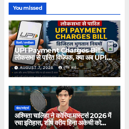
You missed
दिल्ली / एनसीआर
UPI Payment Charges Bill:
लोकसभा से पारित विधेयक, क्या अब UPI
भुगतान पर लग सकता है शुल्क?
AUGUST 7, 2026
दुर्गेश शर्मा
खेल/स्पोर्ट्स
अश्मिता चालिहा ने कोरिया मास्टर्स 2026 में
रचा इतिहास, शीर्ष वरीय हिना अकेची को