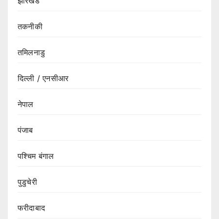
झारखंड
तकनीकी
तमिलनाडु
दिल्ली / एनसीआर
नेपाल
पंजाब
पश्चिम बंगाल
पुडुचेरी
फरीदाबाद