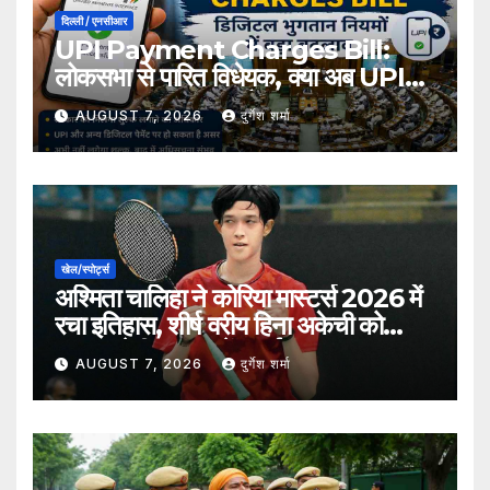
दिल्ली / एनसीआर
UPI Payment Charges Bill:
लोकसभा से पारित विधेयक, क्या अब UPI
भुगतान पर लग सकता है शुल्क?
AUGUST 7, 2026
दुर्गेश शर्मा
खेल/स्पोर्ट्स
अश्मिता चालिहा ने कोरिया मास्टर्स 2026 में
रचा इतिहास, शीर्ष वरीय हिना अकेची को
हराकर सेमीफाइनल में बनाई जगह
AUGUST 7, 2026
दुर्गेश शर्मा