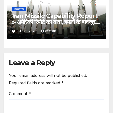
अंतरराष्ट्रीय
Iran Missile Capability Report
:- अमेरिकी रिपोर्ट का दावा, हमलों के बावजूद
ईरान की मिसाइलें हुईं अधिक तेज, घातक और
JUL 21, 2026
दुर्गेश शर्मा
आधुनिक
Leave a Reply
Your email address will not be published.
Required fields are marked
*
Comment
*