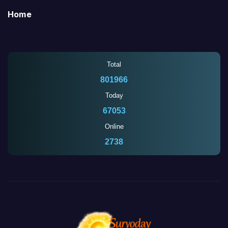
Home
Total
801966
Today
67053
Online
2738