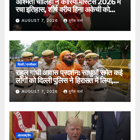
अश्मिता चालिहा ने कोरिया मास्टर्स 2026 में
रचा इतिहास, शीर्ष वरीय हिना अकेची को
हराकर सेमीफाइनल में बनाई जगह
AUGUST 7, 2026
दुर्गेश शर्मा
दिल्ली / एनसीआर
राहुल गांधी आवास प्रदर्शन: साधुओं समेत कई
लोगों को दिल्ली पुलिस ने हिरासत में लिया,
सुरक्षा व्यवस्था कड़ी
AUGUST 7, 2026
दुर्गेश शर्मा
अंतरराष्ट्रीय