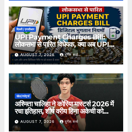
दिल्ली / एनसीआर
UPI Payment Charges Bill:
लोकसभा से पारित विधेयक, क्या अब UPI
भुगतान पर लग सकता है शुल्क?
AUGUST 7, 2026
दुर्गेश शर्मा
खेल/स्पोर्ट्स
अश्मिता चालिहा ने कोरिया मास्टर्स 2026 में
रचा इतिहास, शीर्ष वरीय हिना अकेची को
हराकर सेमीफाइनल में बनाई जगह
AUGUST 7, 2026
दुर्गेश शर्मा