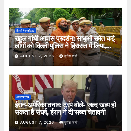
दिल्ली / एनसीआर
राहुल गांधी आवास प्रदर्शन: साधुओं समेत कई
लोगों को दिल्ली पुलिस ने हिरासत में लिया,
सुरक्षा व्यवस्था कड़ी
AUGUST 7, 2026
दुर्गेश शर्मा
अंतरराष्ट्रीय
ईरान-अमेरिका तनाव: ट्रंप बोले- जल्द खत्म हो
सकता है संघर्ष, ईरान ने दी सख्त चेतावनी
AUGUST 7, 2026
दुर्गेश शर्मा