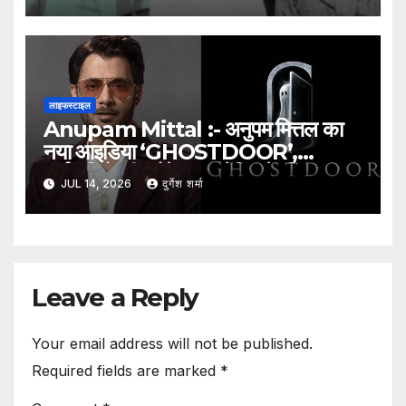
लाइफस्टाइल
Anupam Mittal :- अनुपम मित्तल का
नया आइडिया ‘GHOSTDOOR’,
कर्मचारियों की प्रोफेशनल रेटिंग के लिए
JUL 14, 2026
दुर्गेश शर्मा
प्लेटफॉर्म का प्रस्ताव
Leave a Reply
Your email address will not be published.
Required fields are marked
*