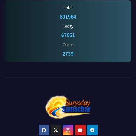
Total
801964
Today
67051
Online
2739