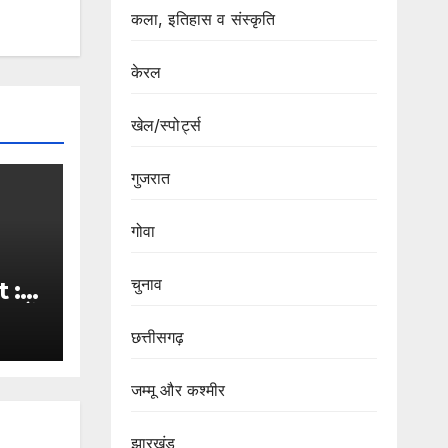
कला, इतिहास व संस्कृति
केरल
खेल/स्पोर्ट्स
गुजरात
गोवा
चुनाव
 :-
हमलों
लें
छत्तीसगढ़
और
जम्मू और कश्मीर
झारखंड