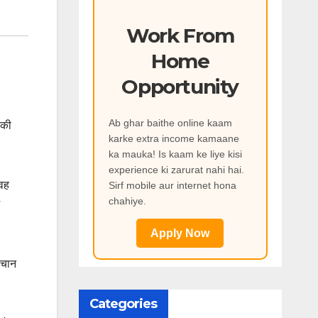
Work From
Home
Opportunity
Ab ghar baithe online kaam
 की
karke extra income kamaane
ka mauka! Is kaam ke liye kisi
experience ki zarurat nahi hai.
 वह
Sirf mobile aur internet hona
chahiye.
Apply Now
हचान
Categories