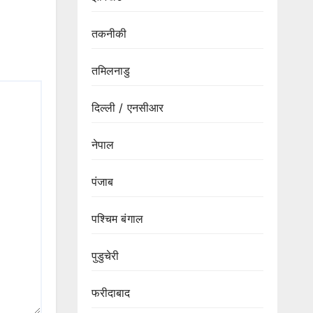
तकनीकी
तमिलनाडु
दिल्ली / एनसीआर
नेपाल
पंजाब
पश्चिम बंगाल
पुडुचेरी
फरीदाबाद