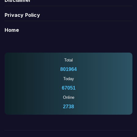
Disclaimer
Privacy Policy
Home
Total
801964
Today
67051
Online
2741