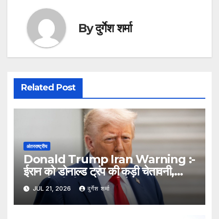
By
दुर्गेश शर्मा
Related Post
अंतरराष्ट्रीय
Donald Trump Iran Warning :-
ईरान को डोनाल्ड ट्रंप की कड़ी चेतावनी,
कहा- किसी भी हमले का मिलेगा करारा जवाब
JUL 21, 2026
दुर्गेश शर्मा