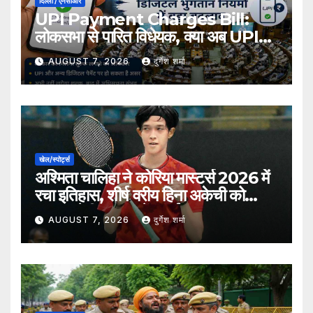
दिल्ली / एनसीआर
UPI Payment Charges Bill:
लोकसभा से पारित विधेयक, क्या अब UPI
भुगतान पर लग सकता है शुल्क?
AUGUST 7, 2026
दुर्गेश शर्मा
खेल/स्पोर्ट्स
अश्मिता चालिहा ने कोरिया मास्टर्स 2026 में
रचा इतिहास, शीर्ष वरीय हिना अकेची को
हराकर सेमीफाइनल में बनाई जगह
AUGUST 7, 2026
दुर्गेश शर्मा