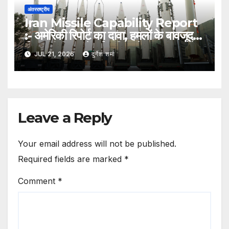
अंतरराष्ट्रीय
Iran Missile Capability Report
:- अमेरिकी रिपोर्ट का दावा, हमलों के बावजूद
ईरान की मिसाइलें हुईं अधिक तेज, घातक और
JUL 21, 2026
दुर्गेश शर्मा
आधुनिक
Leave a Reply
Your email address will not be published.
Required fields are marked
*
Comment
*