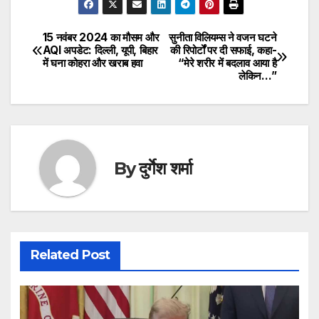
15 नवंबर 2024 का मौसम और
सुनीता विलियम्स ने वजन घटने
Post
AQI अपडेट: दिल्ली, यूपी, बिहार
की रिपोर्टों पर दी सफाई, कहा-
में घना कोहरा और खराब हवा
“मेरे शरीर में बदलाव आया है
navigation
लेकिन…”
By
दुर्गेश शर्मा
Related Post