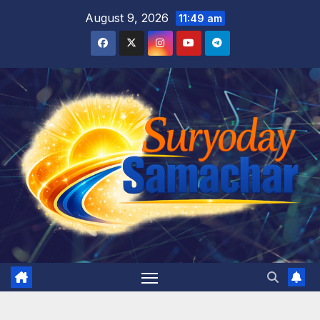
Skip
August 9, 2026
11:49 am
to
content