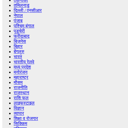
तकनीकी
तमिलनाडु
दिल्ली / एनसीआर
नेपाल
पंजाब
पश्चिम बंगाल
पुडुचेरी
फरीदाबाद
बिज़नेस
बिहार
बेंगलुरु
भारत
भारतीय रेलवे
मध्य प्रदेश
मनोरंजन
महाराष्ट्र
मौसम
राजनीति
राजस्थान
राशि फल
लाइफस्टाइल
विज्ञान
व्यापार
शिक्षा व रोजगार
सिक्किम