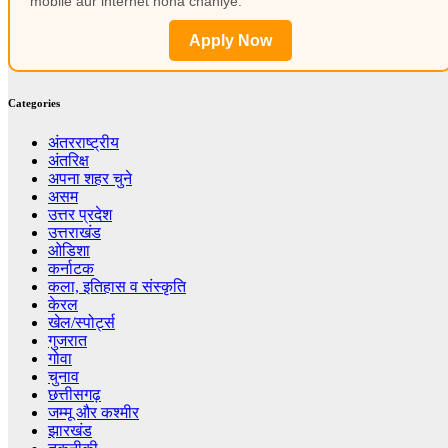
mobile aur internet hona chahiye.
Apply Now
Categories
अंतरराष्ट्रीय
अंतरिक्ष
अपना शहर चुने
असम
उत्तर प्रदेश
उत्तराखंड
ओडिशा
कर्नाटक
कला, इतिहास व संस्कृति
केरल
खेल/स्पोर्ट्स
गुजरात
गोवा
चुनाव
छत्तीसगढ़
जम्मू और कश्मीर
झारखंड