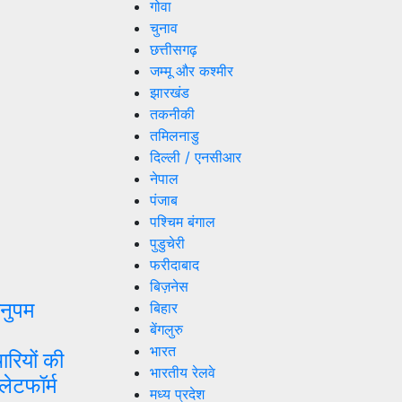
गोवा
चुनाव
छत्तीसगढ़
जम्मू और कश्मीर
झारखंड
तकनीकी
तमिलनाडु
दिल्ली / एनसीआर
नेपाल
पंजाब
पश्चिम बंगाल
पुडुचेरी
फरीदाबाद
बिज़नेस
नुपम
बिहार
बेंगलुरु
भारत
ियों की
भारतीय रेलवे
लेटफॉर्म
मध्य प्रदेश