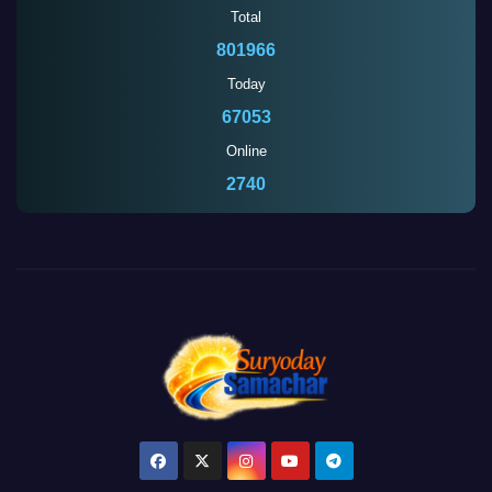
Total
801966
Today
67053
Online
2735