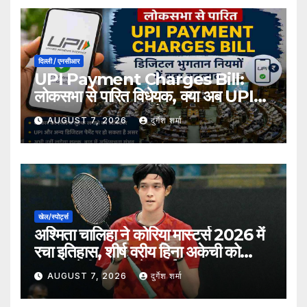
दिल्ली / एनसीआर
UPI Payment Charges Bill:
लोकसभा से पारित विधेयक, क्या अब UPI
भुगतान पर लग सकता है शुल्क?
AUGUST 7, 2026
दुर्गेश शर्मा
खेल/स्पोर्ट्स
अश्मिता चालिहा ने कोरिया मास्टर्स 2026 में
रचा इतिहास, शीर्ष वरीय हिना अकेची को
हराकर सेमीफाइनल में बनाई जगह
AUGUST 7, 2026
दुर्गेश शर्मा