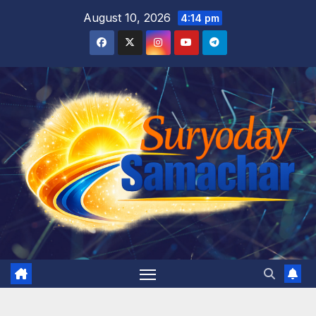
Skip
August 10, 2026
4:14 pm
to
content