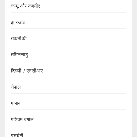
जम्मू और कश्मीर
झारखंड
तकनीकी
तमिलनाडु
दिल्ली / एनसीआर
नेपाल
पंजाब
पश्चिम बंगाल
पुडुचेरी