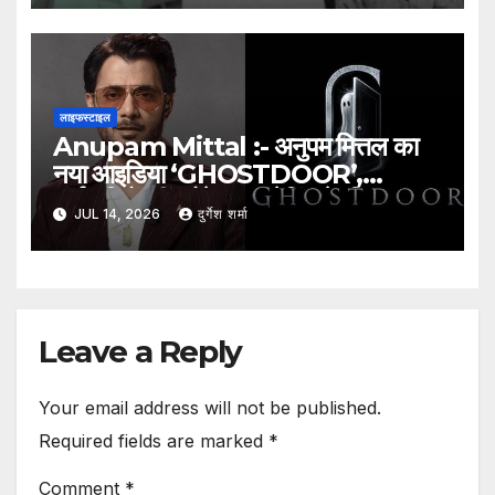
लाइफस्टाइल
Anupam Mittal :- अनुपम मित्तल का
नया आइडिया ‘GHOSTDOOR’,
कर्मचारियों की प्रोफेशनल रेटिंग के लिए
JUL 14, 2026
दुर्गेश शर्मा
प्लेटफॉर्म का प्रस्ताव
Leave a Reply
Your email address will not be published.
Required fields are marked
*
Comment
*