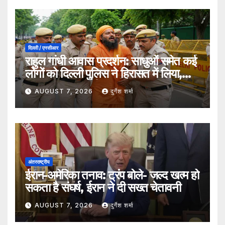
दिल्ली / एनसीआर
राहुल गांधी आवास प्रदर्शन: साधुओं समेत कई
लोगों को दिल्ली पुलिस ने हिरासत में लिया,
सुरक्षा व्यवस्था कड़ी
AUGUST 7, 2026
दुर्गेश शर्मा
अंतरराष्ट्रीय
ईरान-अमेरिका तनाव: ट्रंप बोले- जल्द खत्म हो
सकता है संघर्ष, ईरान ने दी सख्त चेतावनी
AUGUST 7, 2026
दुर्गेश शर्मा