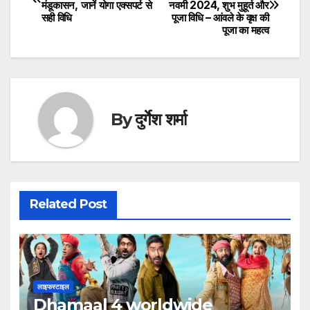
मंडूकासन, जानें योगा एक्‍सपर्ट से
नवमी 2024, शुभ मुहूर्त और
navigation
सही विधि
पूजा विधि – आंवले के वृक्ष की
पूजा का महत्व
By
दुर्गेश शर्मा
Related Post
लाइफस्टाइल
Dhamaal 4 worldwide