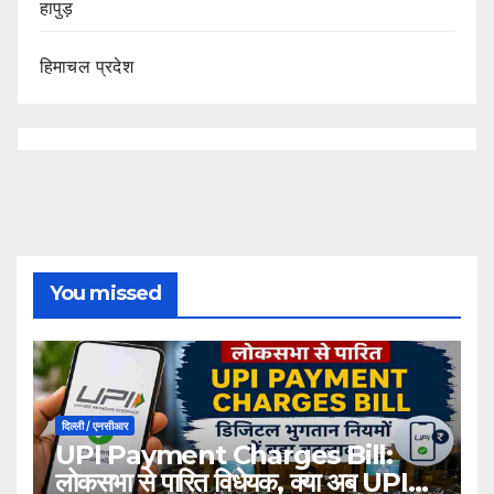
हापुड़
हिमाचल प्रदेश
You missed
दिल्ली / एनसीआर
UPI Payment Charges Bill:
लोकसभा से पारित विधेयक, क्या अब UPI