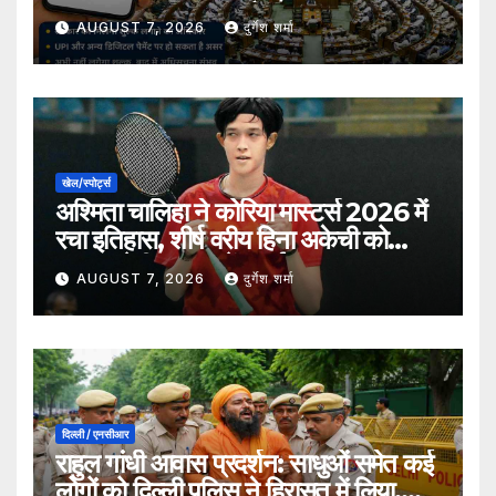
भुगतान पर लग सकता है शुल्क?
AUGUST 7, 2026
दुर्गेश शर्मा
खेल/स्पोर्ट्स
अश्मिता चालिहा ने कोरिया मास्टर्स 2026 में
रचा इतिहास, शीर्ष वरीय हिना अकेची को
हराकर सेमीफाइनल में बनाई जगह
AUGUST 7, 2026
दुर्गेश शर्मा
दिल्ली / एनसीआर
राहुल गांधी आवास प्रदर्शन: साधुओं समेत कई
लोगों को दिल्ली पुलिस ने हिरासत में लिया,