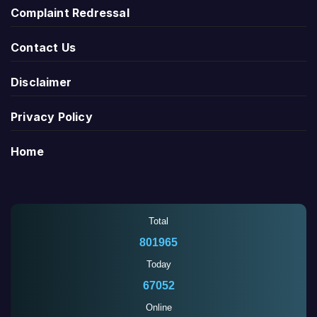
Complaint Redressal
Contact Us
Disclaimer
Privacy Policy
Home
Total
801965
Today
67052
Online