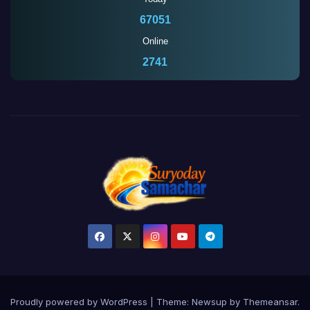
67051
Online
2740
Proudly powered by WordPress
|
Theme:
Newsup
by
Themeansar
.