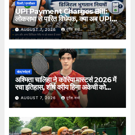
दिल्ली / एनसीआर
UPI Payment Charges Bill:
लोकसभा से पारित विधेयक, क्या अब UPI
भुगतान पर लग सकता है शुल्क?
AUGUST 7, 2026
दुर्गेश शर्मा
खेल/स्पोर्ट्स
अश्मिता चालिहा ने कोरिया मास्टर्स 2026 में
रचा इतिहास, शीर्ष वरीय हिना अकेची को
हराकर सेमीफाइनल में बनाई जगह
AUGUST 7, 2026
दुर्गेश शर्मा