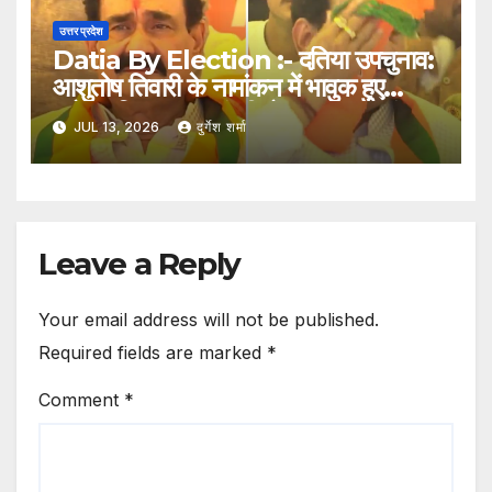
उत्तर प्रदेश
Datia By Election :- दतिया उपचुनाव:
आशुतोष तिवारी के नामांकन में भावुक हुए
नरोत्तम मिश्रा, मुख्यमंत्री मोहन यादव ने संभाला
JUL 13, 2026
दुर्गेश शर्मा
Leave a Reply
Your email address will not be published.
Required fields are marked
*
Comment
*