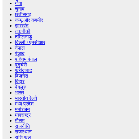
गोवा
चुनाव
छत्तीसगढ़
जम्मू और कश्मीर
झारखंड
तकनीकी
तमिलनाडु
दिल्ली / एनसीआर
नेपाल
पंजाब
पश्चिम बंगाल
पुडुचेरी
फरीदाबाद
बिज़नेस
बिहार
बेंगलुरु
भारत
भारतीय रेलवे
मध्य प्रदेश
मनोरंजन
महाराष्ट्र
मौसम
राजनीति
राजस्थान
राशि फल