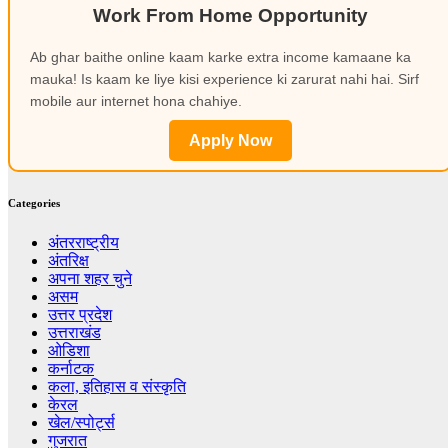
Work From Home Opportunity
Ab ghar baithe online kaam karke extra income kamaane ka
mauka! Is kaam ke liye kisi experience ki zarurat nahi hai. Sirf
mobile aur internet hona chahiye.
Apply Now
Categories
अंतरराष्ट्रीय
अंतरिक्ष
अपना शहर चुने
असम
उत्तर प्रदेश
उत्तराखंड
ओडिशा
कर्नाटक
कला, इतिहास व संस्कृति
केरल
खेल/स्पोर्ट्स
गुजरात