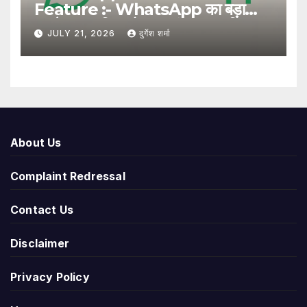
Feature :- WhatsApp का बड़ा
अपडेट, अब बिना मोबाइल नंबर साझा किए
JULY 21, 2026
दुर्गेश शर्मा
यूजरनेम से हो सकेगा संपर्क
About Us
Complaint Redressal
Contact Us
Disclaimer
Privacy Policy