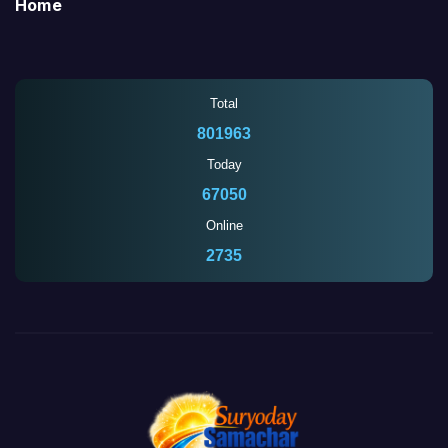
Home
Total
801963
Today
67050
Online
2735