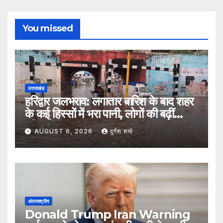
You missed
उत्तराखंड
हरिद्वार जलभराव: लगातार बारिश के बाद शहर
के कई हिस्सों में भरा पानी, लोगों की बढ़ीं
मुश्किलें
AUGUST 6, 2026
दुर्गेश शर्मा
अंतरराष्ट्रीय
Donald Trump Iran Warning